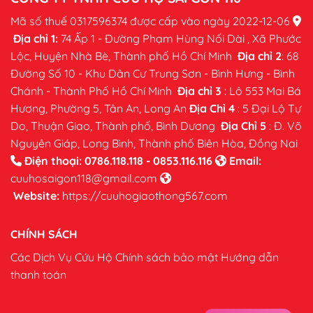
Mã số thuế 0317596374 được cấp vào ngày 2022-12-06
Địa chỉ 1:
74 Ấp 1 - Đường Phạm Hùng Nối Dài , Xã Phước
Lộc, Huyện Nhà Bè, Thành phố Hồ Chí Minh
Địa chỉ 2
: 68
Đường Số 10 - Khu Dân Cư Trung Sơn - Bình Hưng - Bình
Chánh - Thành Phố Hồ Chí Minh
Địa chỉ 3
: Lô 553 Mai Bá
Hương, Phường 5, Tân An, Long An
Địa Chỉ 4
: 5 Đại Lộ Tự
Do, Thuận Giao, Thành phố, Bình Dương
Địa Chỉ 5
: Đ. Võ
Nguyên Giáp, Long Bình, Thành phố Biên Hòa, Đồng Nai
Điện thoại:
0786.118.118 - 0853.116.116
Email:
cuuhosaigon118@gmail.com
Website:
https://cuuhogiaothong567.com
CHÍNH SÁCH
Các Dịch Vụ Cứu Hộ
Chính sách bảo mật
Hướng dẫn
thanh toán