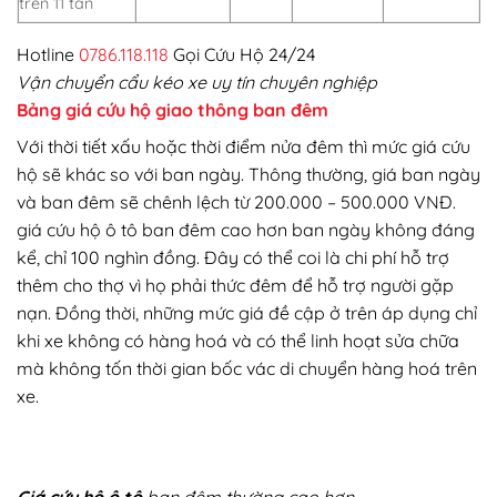
trên 11 tấn
Hotline
0786.118.118
Gọi Cứu Hộ 24/24
Vận chuyển cẩu kéo xe uy tín chuyên nghiệp
Bảng giá cứu hộ giao thông ban đêm
Với thời tiết xấu hoặc thời điểm nửa đêm thì mức giá cứu
hộ sẽ khác so với ban ngày. Thông thường, giá ban ngày
và ban đêm sẽ chênh lệch từ 200.000 – 500.000 VNĐ.
giá cứu hộ ô tô ban đêm cao hơn ban ngày không đáng
kể, chỉ 100 nghìn đồng. Đây có thể coi là chi phí hỗ trợ
thêm cho thợ vì họ phải thức đêm để hỗ trợ người gặp
nạn. Đồng thời, những mức giá đề cập ở trên áp dụng chỉ
khi xe không có hàng hoá và có thể linh hoạt sửa chữa
mà không tốn thời gian bốc vác di chuyển hàng hoá trên
xe.