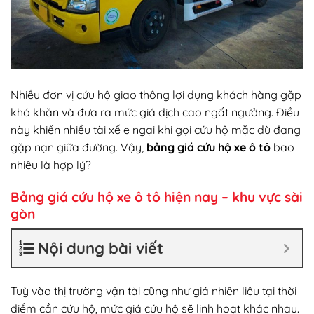
Nhiều đơn vị cứu hộ giao thông lợi dụng khách hàng gặp
khó khăn và đưa ra mức giá dịch cao ngất ngưởng. Điều
này khiến nhiều tài xế e ngại khi gọi cứu hộ mặc dù đang
gặp nạn giữa đường. Vậy,
bảng giá cứu hộ xe ô tô
bao
nhiêu là hợp lý?
Bảng giá cứu hộ xe ô tô hiện nay – khu vực sài
gòn
Nội dung bài viết
Tuỳ vào thị trường vận tải cũng như giá nhiên liệu tại thời
điểm cần cứu hộ, mức giá cứu hộ sẽ linh hoạt khác nhau.