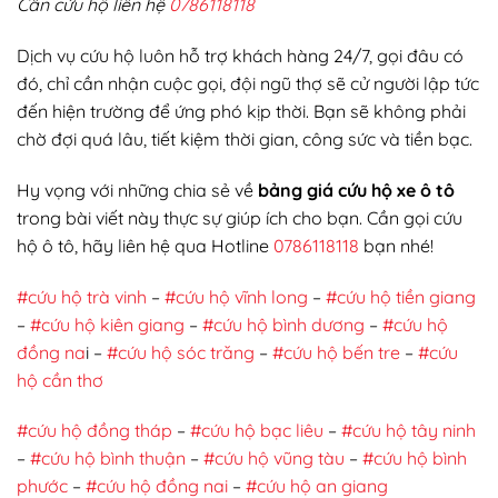
Cần cứu hộ liên hệ
0786118118
Dịch vụ cứu hộ luôn hỗ trợ khách hàng 24/7, gọi đâu có
đó, chỉ cần nhận cuộc gọi, đội ngũ thợ sẽ cử người lập tức
đến hiện trường để ứng phó kịp thời. Bạn sẽ không phải
chờ đợi quá lâu, tiết kiệm thời gian, công sức và tiền bạc.
Hy vọng với những chia sẻ về
bảng giá cứu hộ xe ô tô
trong bài viết này thực sự giúp ích cho bạn. Cần gọi cứu
hộ ô tô, hãy liên hệ qua Hotline
0786118118
bạn nhé!
#cứu hộ trà vinh
–
#cứu hộ vĩnh long
–
#cứu hộ tiền giang
–
#cứu hộ kiên giang
–
#cứu hộ bình dương
–
#cứu hộ
đồng na
i –
#cứu hộ sóc trăng
–
#cứu hộ bến tre
–
#cứu
hộ cần thơ
#cứu hộ đồng tháp
–
#cứu hộ bạc liêu
–
#cứu hộ tây ninh
–
#cứu hộ bình thuận
–
#cứu hộ vũng tàu
–
#cứu hộ bình
phước
–
#cứu hộ đồng nai
–
#cứu hộ an giang