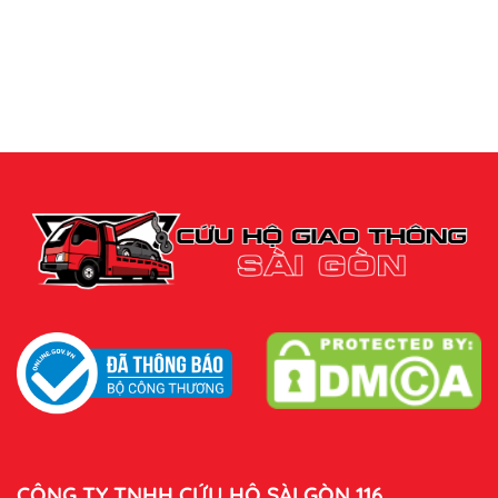
CÔNG TY TNHH CỨU HỘ SÀI GÒN 116