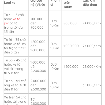
Giá cứu
Phạm
Các Km
Loại xe
trên
hộ (VNĐ)
vi
tiếp theo
10Km
Từ 4 – 16 chỗ
hoặc
xe tải
700.000
Dưới
jac
có tải
đến
800.000
24.000/Km
10Km
trọng tối đa
900.000
1,5 tấn
Từ 16 – 35 chỗ
1.200.000
hoặc xe tải có
Dưới
đến
1.000.000
24.000/Km
tải trọng từ 1,5
10Km
1.600.000
đến 5 tấn
Từ 35 – 45 chỗ
1.600.000
hoặc xe tải
Dưới
đến
1.200.000
28.000/Km
với tải trọng
10Km
2.200.000
từ 5-8 tấn
Từ 45 – 54 chỗ
2.000.000
Dưới
hay xe tải từ 8
đến
35.000/Km
10Km
đến 11 tấn
2.500.000
Xe trên 54 chỗ
Từ
hoặc tải trọng
2.800.000