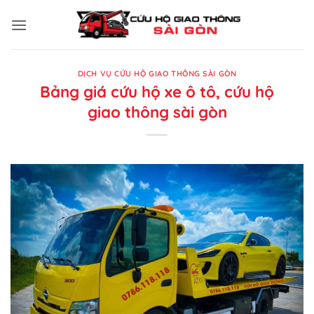
Bỏ
qua
nội
dung
DỊCH VỤ CỨU HỘ GIAO THÔNG SÀI GÒN
Bảng giá cứu hộ xe ô tô, cứu hộ
giao thông sài gòn