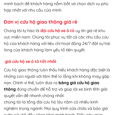
minh bạch để khách hàng nắm bắt và chọn dịch vụ phù
hợp nhất với nhu cầu của mình.
Đơn vị cứu hộ giao thông giá rẻ
Chúng tôi tự hào là
đội cứu hộ xe ô tô
uy tín giá rẻ khu
vực miền nam. Chúng tôi phục vụ tất cả các nhu cầu cứu
hộ của khách hàng với tiêu chí hoạt động 24/7 đặt sự hài
lòng của khách hàng làm yếu tố tiên quyết.
giá cứu hộ xe ô tô tốt nhất
Cứu hộ giao thông luôn thấu hiểu khách hàng đặc biệt là
những con người với tâm thế lo lắng khi không may gặp
nạn. Chính vì thế, luôn đưa ra
bảng giá cứu hộ giao
thông
đúng chuẩn để hỗ trợ và giúp lái xe bình tĩnh giải
quyết vấn đề nhanh chóng nhất.
chúng tôi là tổng đài cứu hộ lâu năm có nhiều kinh
nghiệm trong ngành. Mọi quy trình sửa chữa và báo giá
cước cứu hộ đều công khai minh bạch. Điều này giúp