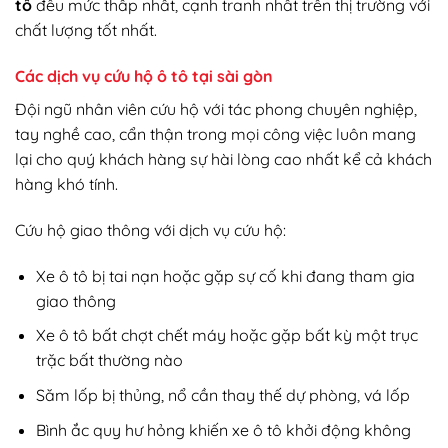
tô
đều mức thấp nhất, cạnh tranh nhất trên thị trường với
chất lượng tốt nhất.
Các dịch vụ cứu hộ ô tô tại sài gòn
Đội ngũ nhân viên cứu hộ với tác phong chuyên nghiệp,
tay nghề cao, cẩn thận trong mọi công việc luôn mang
lại cho quý khách hàng sự hài lòng cao nhất kể cả khách
hàng khó tính.
Cứu hộ giao thông với dịch vụ cứu hộ:
Xe ô tô bị tai nạn hoặc gặp sự cố khi đang tham gia
giao thông
Xe ô tô bất chợt chết máy hoặc gặp bất kỳ một trục
trặc bất thường nào
Săm lốp bị thủng, nổ cần thay thế dự phòng, vá lốp
Bình ắc quy hư hỏng khiến xe ô tô khởi động không